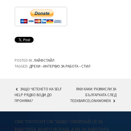
POSTED IN:
ЛАЙФСТАЙЛ
TAGGED:
ДРЕХИ
•
ИНТЕРВЮ ЗА РАБОТА
•
СТИЛ
ЗАЩО ЧЕТЕНЕТО НА SELF
ЯКИ КАКИ: РАЗМИСЛИ ЗА
HELP РЯДКО ВОДИ ДО
БЪЛГАРКАТА СЛЕД
POST NAVIGATION
ПРОНЯМА?
TEDXBARCELONAWOMEN
ONE THOUGHT ON “
ЗАЩО “ОБЛИЧАЙ СЕ ЗА
РАБОТАТА, КОЯТО ИСКАШ, А НЕ ЗА РАБОТАТА,