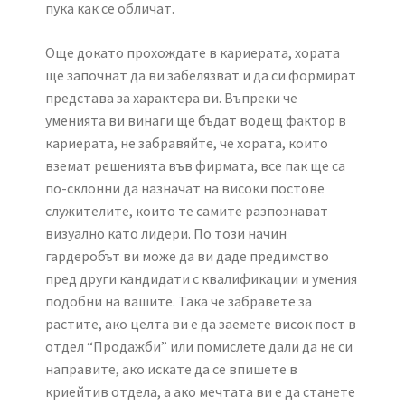
пука как се обличат.
Още докато прохождате в кариерата, хората
ще започнат да ви забелязват и да си формират
представа за характера ви. Въпреки че
уменията ви винаги ще бъдат водещ фактор в
кариерата, не забравяйте, че хората, които
вземат решенията във фирмата, все пак ще са
по-склонни да назначат на високи постове
служителите, които те самите разпознават
визуално като лидери. По този начин
гардеробът ви може да ви даде предимство
пред други кандидати с квалификации и умения
подобни на вашите. Така че забравете за
растите, ако целта ви е да заемете висок пост в
отдел “Продажби” или помислете дали да не си
направите, ако искате да се впишете в
криейтив отдела, а ако мечтата ви е да станете