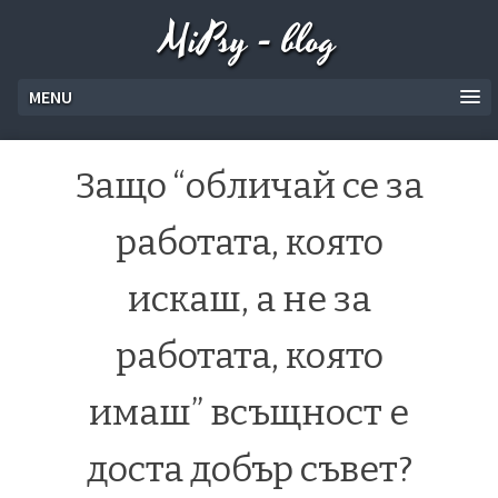
MiPsy - blog
MENU
Защо “обличай се за
работата, която
искаш, а не за
работата, която
имаш” всъщност е
доста добър съвет?