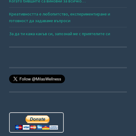
Когато бившите са виновни за всичко…
Креативността е любопитство, експериментиране и
готовност да задаваме въпроси
За да ти кажа какъв си, запознай ме с приятелите си