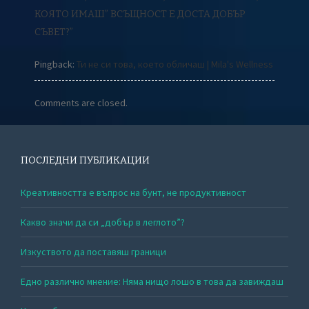
КОЯТО ИМАШ” ВСЪЩНОСТ Е ДОСТА ДОБЪР
СЪВЕТ?
”
Pingback:
Ти не си това, което обличаш | Mila's Wellness
Comments are closed.
ПОСЛЕДНИ ПУБЛИКАЦИИ
Креативността е въпрос на бунт, не продуктивност
Какво значи да си „добър в леглото”?
Изкуството да поставяш граници
Едно различно мнение: Няма нищо лошо в това да завиждаш