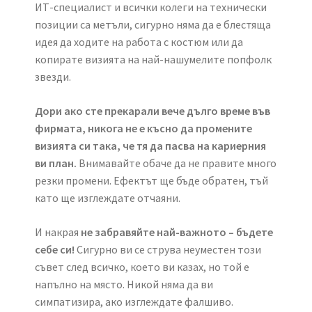
ИТ-специалист и всички колеги на технически
позиции са метъли, сигурно няма да е блестяща
идея да ходите на работа с костюм или да
копирате визията на най-нашумелите попфолк
звезди.
Дори ако сте прекарали вече дълго време във
фирмата, никога не е късно да промените
визията си така, че тя да пасва на кариерния
ви план.
Внимавайте обаче да не правите много
резки промени. Ефектът ще бъде обратен, тъй
като ще изглеждате отчаяни.
И накрая
не забравяйте най-важното – бъдете
себе си!
Сигурно ви се струва неуместен този
съвет след всичко, което ви казах, но той е
напълно на място. Никой няма да ви
симпатизира, ако изглеждате фалшиво.