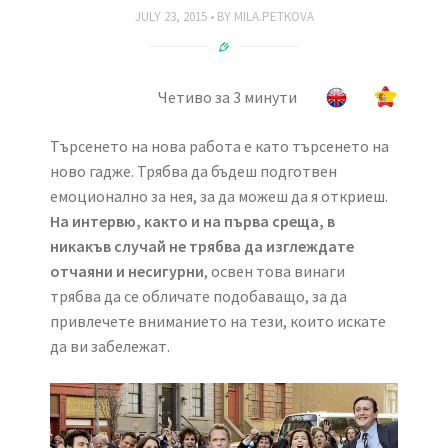
JULY 23, 2015
BY
MILA.PETKOVA
Четиво за 3 минути
Търсенето на нова работа е като търсенето на
ново гадже. Трябва да бъдеш подготвен
емоционално за нея, за да можеш да я откриеш.
На интервю, както и на първа среща, в
никакъв случай не трябва да изглеждате
отчаяни и несигурни
, освен това винаги
трябва да се обличате подобаващо, за да
привлечете вниманието на тези, които искате
да ви забележат.