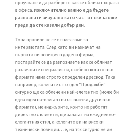
проучване и да разберете как се обличат хората
в офиса.
Изключително важно е да бъдете
разпознати визуално като част от екипа още
преди да сте казали добър ден.
Това правило не се отнася само за
интервютата. След като ви назначат на
първата ви позиция в дадена фирма,
постарайте се да разпознаете как се обличат
различните специалисти, особено когато във
фирмата няма строго определен дрескод. Така
например, колегите от отдел “Продажби”
сигурно ще са облечени най-елегантно (може би
една идея по-елегантно от всички други във
фирмата), мениджърите, които не работят
директно с клиенти, ще залагат на ежедневно-
елегантния стил, а колегите ви на високи
технически позиции… е, на тях сигурно не им