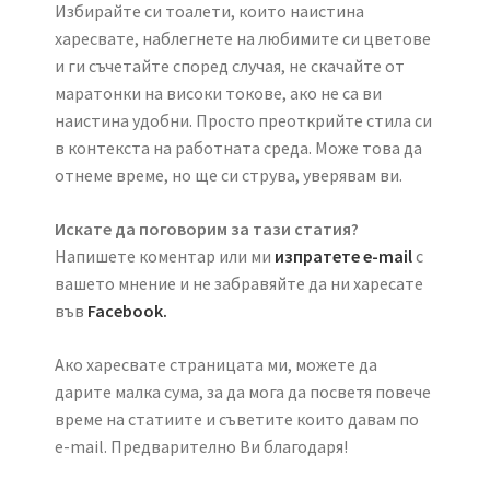
Избирайте си тоалети, които наистина
харесвате, наблегнете на любимите си цветове
и ги съчетайте според случая, не скачайте от
маратонки на високи токове, ако не са ви
наистина удобни. Просто преоткрийте стила си
в контекста на работната среда. Може това да
отнеме време, но ще си струва, уверявам ви.
Искате да поговорим за тази статия?
Напишете коментар или ми
изпратете e-mail
с
вашето мнение и не забравяйте да ни харесате
във
Facebook.
Ако харесвате страницата ми, можете да
дарите малка сума, за да мога да посветя повече
време на статиите и съветите които давам по
e-mail. Предварително Ви благодаря!