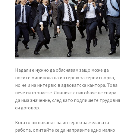
Надали е нужно да обяснявам защо може да
носите минипола на интервю за сервитьорка,
но не и на интервю в адвокатска кантора. Това
вече си го знаете. Личният стил обаче не спира
да има значение, след като подпишете трудовия
си договор.
Когато ви поканят на интервю за желаната
работа, опитайте се да направите едно малко