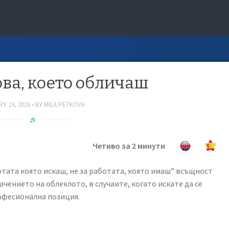
ова, което обличаш
Y 19, 2016
BY
MILA.PETKOVA
Четиво за 2 минути
отата която искаш, не за работата, която имаш” всъщност
ачението на облеклото, в случаите, когато искате да се
офесионална позиция.