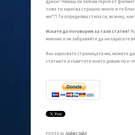
дрехи? Нямаш ли любим герой от филмите
това ти харесва страшно много и те блазн
ми”?! Ти определяш стила си, всичко, кое
Искате да поговорим за тази статия?
На
мнение и не забравяйте да ни харесате 
Ако харесвате страницата ми, можете да 
статиите и съветите които давам по e-m
POSTED IN:
ЛАЙФСТАЙЛ