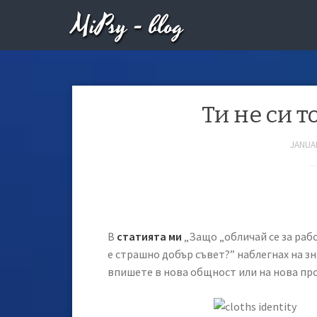
MiPsy - blog
Ти не си т
JANUAR
В
статията ми
„Защо „обличай се за раб
е страшно добър съвет?” наблегнах на зн
впишете в нова общност или на нова пр