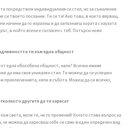
ета посредством индивидуалния си стил, но за съжаление
 не си твоето послание. Ти си ти! Ако това, в което вярваш,
и начини да го изразиш и да запознаеш хората с каузата
кръг, в който всеки е съгласен с теб. Потърси нови
надлежността ти към една общност
мо от една обособена общност, нали? Всички имаме
оже да има своя уникален стил. Ти можеш да си успешен
ъм приключенията, хипи в събота. Можеш да си всичко,
 отколкото другите да те харесат
ъм света, моля те, не го променяй! Когато става въпрос за
а, че можеш да харесваш себе си само в един определен вид