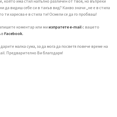
, който има стил напълно различен от твоя, но въпреки
и да видиш себе си в такъв вид? Какво значи „не е в стила
то ти харесва е в стила ти! Осмели се да го пробваш!
пишете коментар или ми
изпратете e-mail
с вашето
във
Facebook.
дарите малка сума, за да мога да посветя повече време на
ail. Предварително Ви благодаря!