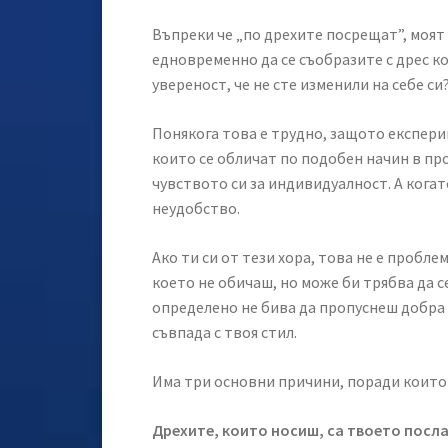
Въпреки че „по дрехите посрещат”, моят 
едновременно да се съобразите с дрес ко
увереност, че не сте изменили на себе си
Понякога това е трудно, защото експерим
които се обличат по подобен начин в пр
чувството си за индивидуалност. А когат
неудобство.
Ако ти си от тези хора, това не е пробле
което не обичаш, но може би трябва да 
определено не бива да пропуснеш добра
съвпада с твоя стил.
Има три основни причини, поради които 
Дрехите, които носиш, са твоето посл