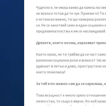
Чудесно е, че имаш какво да кажеш на св
не всеки е готов да те чуе. Приеми го! Ти
е истински важно, ти ще намериш различн
си. Не се закотвяй само в един социален 
предизвикателства и им се наслаждавай.
Дрехите, които носиш, изразяват при
Както казах, не ти трябва да си част са
различни социални роли и всяка от тях м
адвокат в петък и диво, пристрастено к
което пожелаеш!
За теб е по-важно сам да се харесваш,
Това всъщност е много зряло отношение к
личен стил, то също е вярно. Но кой казв