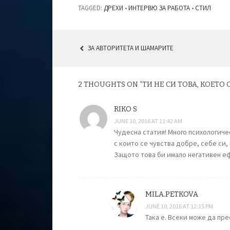
TAGGED:
ДРЕХИ
•
ИНТЕРВЮ ЗА РАБОТА
•
СТИЛ
ЗА АВТОРИТЕТА И ШАМАРИТЕ
POST NAVIGATION
2 THOUGHTS ON “
ТИ НЕ СИ ТОВА, КОЕТО
RIKO S
JUNE 10, 2016 AT 11:42 AM
Чудесна статия! Много психологиче
с които се чувства добре, себе си,
Защото това би имало негативен е
MILA.PETKOVA
JUNE 10, 2016 AT 12:15 PM
Така е. Всеки може да пре