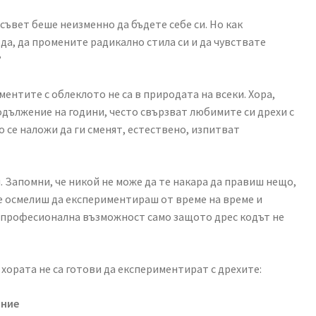
съвет беше неизменно да бъдете себе си. Но как
да, да промените радикално стила си и да чувствате
?
ентите с облеклото не са в природата на всеки. Хора,
одължение на години, често свързват любимите си дрехи с
о се наложи да ги сменят, естествено, изпитват
м. Запомни, че никой не може да те накара да правиш нещо,
се осмелиш да експериментираш от време на време и
 професионална възможност само защото дрес кодът не
хората не са готови да експериментират с дрехите:
ание