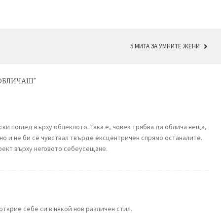
5 МИТА ЗА УМНИТЕ ЖЕНИ
 ОБЛИЧАШ
”
ски поглед върху облеклото. Така е, човек трябва да облича неща,
 но и не би се чувствал твърде ексцентричен спрямо останалите.
фект върху неговото себеусещане.
открие себе си в някой нов различен стил.