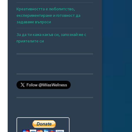
Креативността е любопитство,
експериментиране и готовност да
задаваме въпроси
За да ти кажа какъв си, запознай ме с
приятелите си