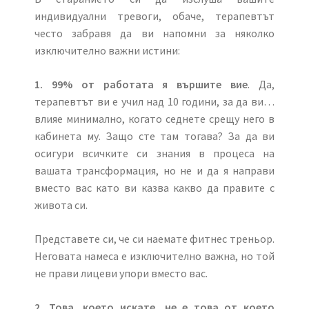
индивидуални тревоги, обаче, терапевтът
често забравя да ви напомни за няколко
изключително важни истини:
1.
99% от работата я вършите вие
. Да,
терапевтът ви е учил над 10 години, за да ви…
влияе минимално, когато седнете срещу него в
кабинета му. Защо сте там тогава? За да ви
осигури всичките си знания в процеса на
вашата трансформация, но не и да я направи
вместо вас като ви казва какво да правите с
живота си.
Представете си, че си наемате фитнес треньор.
Неговата намеса е изключително важна, но той
не прави лицеви упори вместо вас.
2.
Това, което искате, не е това от което