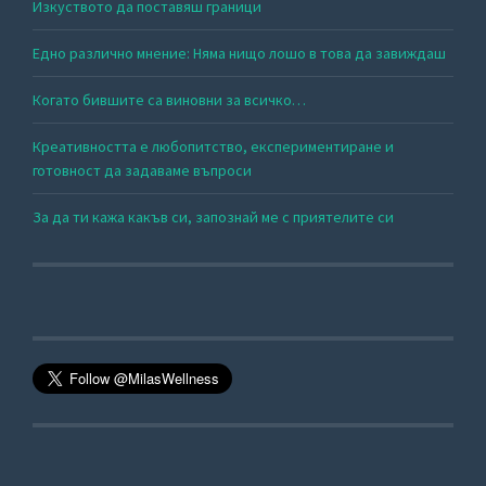
Изкуството да поставяш граници
Едно различно мнение: Няма нищо лошо в това да завиждаш
Когато бившите са виновни за всичко…
Креативността е любопитство, експериментиране и
готовност да задаваме въпроси
За да ти кажа какъв си, запознай ме с приятелите си