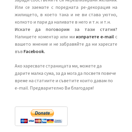
Или се заемате с поредната ре-декорация на
жилището, в което така и не ви става уютно,
колкото и пари да наливате в него и т.н. и т.н.
Искате да поговорим за тази статия?
Напишете коментар или ми
изпратете e-mail
с
вашето мнение и не забравяйте да ни харесате
във
Facebook.
Ако харесвате страницата ми, можете да
дарите малка сума, за да мога да посветя повече
време на статиите и съветите които давам по
e-mail. Предварително Ви благодаря!