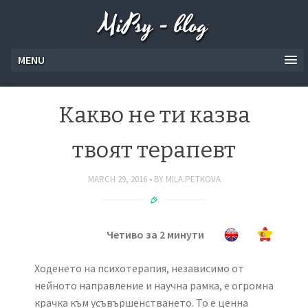
MiPsy - blog
MENU
Какво не ти казва
твоят терапевт
MARCH 29, 2016
BY
MILA.PETKOVA
Четиво за 2 минути
Ходенето на психотерапия, независимо от
нейното направление и научна рамка, е огромна
крачка към усъвършенстването. То е ценна