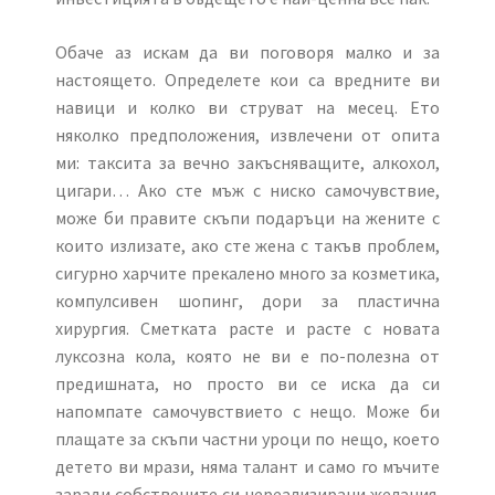
Обаче аз искам да ви поговоря малко и за
настоящето. Определете кои са вредните ви
навици и колко ви струват на месец. Ето
няколко предположения, извлечени от опита
ми: таксита за вечно закъсняващите, алкохол,
цигари… Ако сте мъж с ниско самочувствие,
може би правите скъпи подаръци на жените с
които излизате, ако сте жена с такъв проблем,
сигурно харчите прекалено много за козметика,
компулсивен шопинг, дори за пластична
хирургия. Сметката расте и расте с новата
луксозна кола, която не ви е по-полезна от
предишната, но просто ви се иска да си
напомпате самочувствието с нещо. Може би
плащате за скъпи частни уроци по нещо, което
детето ви мрази, няма талант и само го мъчите
заради собствените си нереализирани желания.