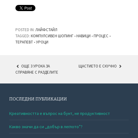
POSTED IN:
ЛАЙФСТАЙЛ
TAGGED:
КОМПУЛСИВЕН ШОПИНГ
•
НАВИЦИ
•
ПРОЦЕС
•
ТЕРАПЕВТ
•
УРОЦИ
ОЩЕ 3 УРОКА ЗА
ЩАСТИЕТО Е СКУЧНО
СПРАВЯНЕ С РАЗДЕЛИТЕ
POST NAVIGATION
ПОСЛЕДНИ ПУБЛИКАЦИИ
Креативността е въпрос на бунт, не продуктивност
Какво значи да си „добър в леглото”?