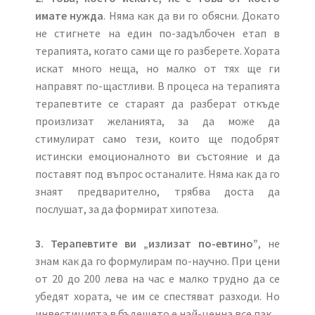
имате нужда
. Няма как да ви го обясни. Докато
не стигнете на един по-задълбочен етап в
терапията, когато сами ще го разберете. Хората
искат много неща, но малко от тях ще ги
направят по-щастливи. В процеса на терапията
терапевтите се стараят да разберат откъде
произлизат желанията, за да може да
стимулират само тези, които ще подобрят
истински емоционалното ви състояние и да
поставят под въпрос останалите. Няма как да го
знаят предварително, трябва доста да
послушат, за да формират хипотеза.
3.
Терапевтите ви „излизат по-евтино”
, не
знам как да го формулирам по-научно. При цени
от 20 до 200 лева на час е малко трудно да се
убедят хората, че им се спестяват разходи. Но
инвестицията в бъдещето е най-ценна все пак.