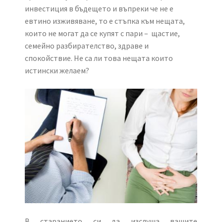
инвестиция в бъдещето и въпреки че не е
евтино изживяване, то е стъпка към нещата,
които не могат да се купят с пари – щастие,
семейно разбирателство, здраве и
спокойствие. Не са ли това нещата които
истински желаем?
В старанието си да изслуша вашите