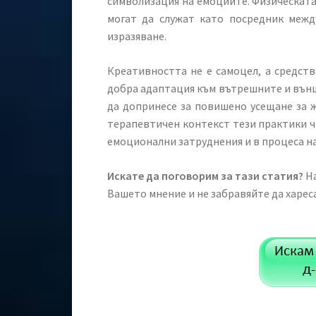
символизация на емоциите. Физическата
могат да служат като посредник межд
изразяване.
Креативността не е самоцел, а средств
добра адаптация към вътрешните и вън
да допринесе за повишено усещане за ж
терапевтичен контекст тези практики ч
емоционални затруднения и в процеса н
Искате да поговорим за тази статия?
На
Вашето мнение и не забравяйте да харе