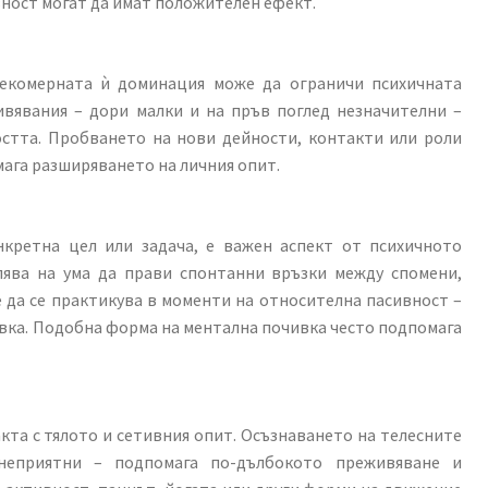
ност могат да имат положителен ефект.
рекомерната ѝ доминация може да ограничи психичната
вявания – дори малки и на пръв поглед незначителни –
стта. Пробването на нови дейности, контакти или роли
ага разширяването на личния опит.
нкретна цел или задача, е важен аспект от психичното
лява на ума да прави спонтанни връзки между спомени,
да се практикува в моменти на относителна пасивност –
ивка. Подобна форма на ментална почивка често подпомага
кта с тялото и сетивния опит. Осъзнаването на телесните
неприятни – подпомага по-дълбокото преживяване и