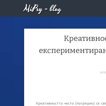
MiPsy - blog
Креативнос
експериментиране
APRI
Креативността често (погрешно) се св