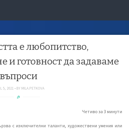
тта е любопитство,
 и готовност да задаваме
въпроси
L 5, 2021
BY
MILA.PETKOVA
Четиво за 3 минути
ързва с изключителни таланти, художествени умения или