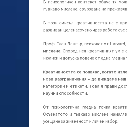
В психологичен контекст обаче тя мож
гъвкаво мислене, свързване на преживя
В този смисъл креативността не е при
развиван целенасочено чрез работа със 
Проф. Елен Лангър, психолог от Harvard
мислене
. Според нея креативният ум е 
нюанси и допуска повече от една гледна 
Креативността се появява, когато изл
нови разграничения – да виждаме нещ
категории и етикети. Това я прави дос
научни способности.
От психологична гледна точка креати
Осъзнатото и гъвкаво мислене намаляв
усещане за жизненост и личен избор.