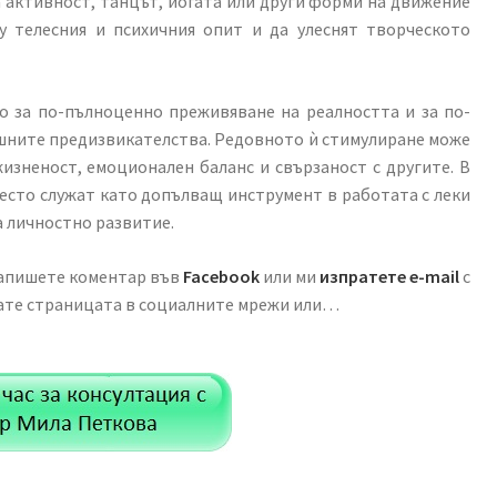
 активност, танцът, йогата или други форми на движение
у телесния и психичния опит и да улеснят творческото
о за по-пълноценно преживяване на реалността и за по-
шните предизвикателства. Редовното ѝ стимулиране може
изненост, емоционален баланс и свързаност с другите. В
есто служат като допълващ инструмент в работата с леки
а личностно развитие.
пишете коментар във
Facebook
или ми
изпратете e-mail
с
сате страницата в социалните мрежи или…