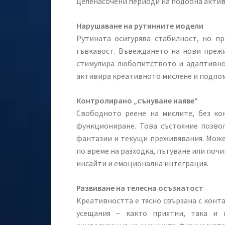
целенасочени периоди на подобна актив
Нарушаване на рутинните модели
Рутината осигурява стабилност, но п
гъвкавост. Въвеждането на нови прежи
стимулира любопитството и адаптивно
активира креативното мислене и подпом
Контролирано „сънуване наяве“
Свободното реене на мислите, без ко
функциониране. Това състояние позво
фантазии и текущи преживявания. Може 
по време на разходка, пътуване или поч
инсайти и емоционална интеграция.
Развиване на телесна осъзнатост
Креативността е тясно свързана с конта
усещания – както приятни, така и 