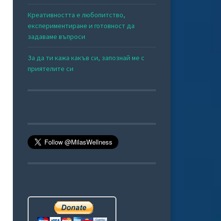
Креативността е любопитство,
експериментиране и готовност да
задаваме въпроси
За да ти кажа какъв си, запознай ме с
приятелите си