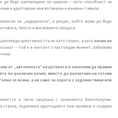
е да бъде разглеждана по-широко – като способност за
вания и адаптиране към вътрешни и външни стимули.
вилегия на „надарените“, а ресурс, който може да бъде
сетивата, тялото и мисловните процеси.
, разглежда креативността не като талант, а като
начин на
осъзнат – той е в контакт с настоящия момент, забелязва
точка.
езем от „автопилота“ на рутината и започнем да правим
ата по различен начин, вместо да разчитаме на готови
тъпна за всеки, а не само за хората с художествени или
вността е тясно свързана с психичното благополучие.
а стреса, подпомага адаптацията към промяна и създава