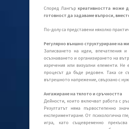
Според Лангър
креативността може д
готовност да задаваме въпроси, вмест
По-долу са представени няколко практич
Регулярно външно структуриране на м
Записването на идеи, впечатления и
осъзнаването и организирането на вътр
изречения или визуални елементи. Не 
процесът да бъде редовен. Така се с
вътрешното напрежение, свързано с ну
Ангажиране на тялото и сръчността
Дейности, които включват работа с ръц
Резултатът няма първостепенно зна
експериментиране. От психологична гле
игра, като същевременно прекъсва