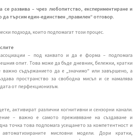
а се развива – чрез любопитство, експериментиране и
о да търсим един-единствен „правилен“ отговор.
ески подхода, които подпомагат този процес.
ислите
 асоциации – под каквато и да е форма – подпомага
ешния опит. Това може да бъде дневник, бележки, кратки
е важно съдържанието да е „значимо“ или завършено, а
ъздава пространство за свободна мисъл и се намалява
ждата от перфекционизъм.
ете, активират различни когнитивни и сензорни канали.
чение – важно е самото преживяване на създаване и
дна точка това подпомага усещането за компетентност и
 автоматизираните мисловни модели. Дори кратки,