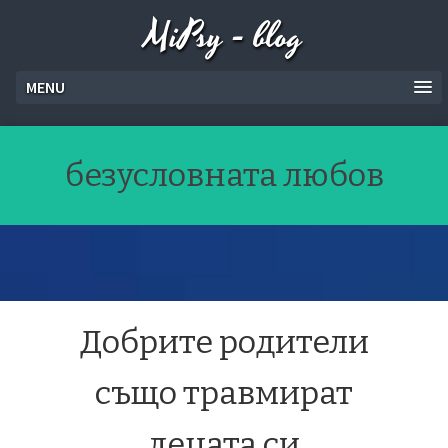
MiPsy - blog
MENU
безусловната любов
Добрите родители
също травмират
децата си