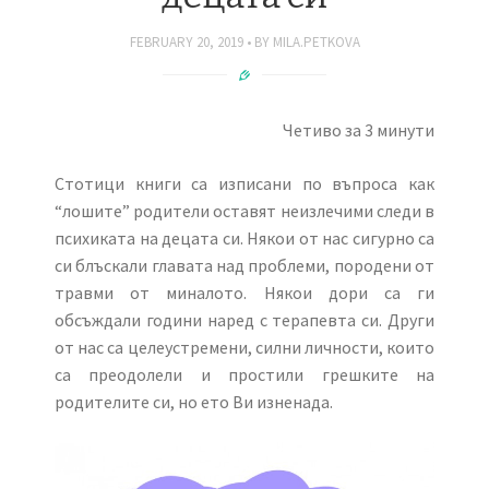
FEBRUARY 20, 2019
BY
MILA.PETKOVA
Четиво за 3 минути
Стотици книги са изписани по въпроса как
“лошите” родители оставят неизлечими следи в
психиката на децата си. Някои от нас сигурно са
си блъскали главата над проблеми, породени от
травми от миналото. Някои дори са ги
обсъждали години наред с терапевта си. Други
от нас са целеустремени, силни личности, които
са преодолели и простили грешките на
родителите си, но ето Ви изненада.