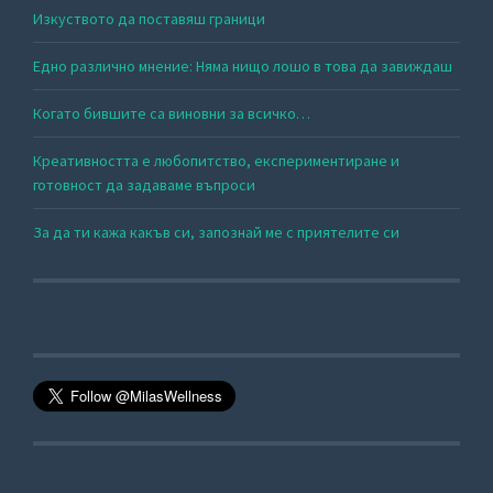
Изкуството да поставяш граници
Едно различно мнение: Няма нищо лошо в това да завиждаш
Когато бившите са виновни за всичко…
Креативността е любопитство, експериментиране и
готовност да задаваме въпроси
За да ти кажа какъв си, запознай ме с приятелите си