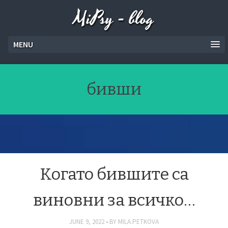
MiPsy - blog
MENU
бивши
Когато бившите са
виновни за всичко…
JUNE 9, 2022
BY
MILA.PETKOVA