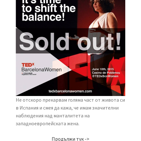
Не отскоро прекарвам голяма част от живота си
в Испания и смея да кажа, че имам значителни
наблюдения над манталитета на
западноевропейската жена.
Продължи тук ->