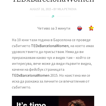
AUGUST 18, 2015
BY
MILA.PETKOVA
Четиво за 3 минути
На 10 юни тази година в Барселона се проведе
събитието
TEDxBarcelonaWomen
, на което имах
удоволствието да присъствам. Няма да ви
преразказвам какво чух и видях там – който се
интересува, вече може да види първите видеа,
качени на фейсбук страницата
TEDxBarcelonaWomen
2015. Но наистина ми се
иска да разкажа за личните си впечатления от
събитието.