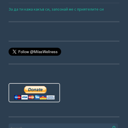
За да ти кажа какъв си, запознай ме с приятелите си
Search for: