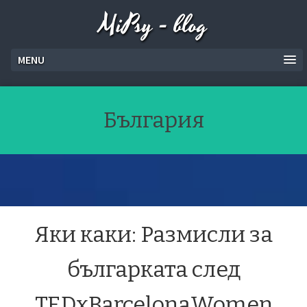
MiPsy - blog
MENU
България
Яки каки: Размисли за
българката след
TEDxBarcelonaWomen