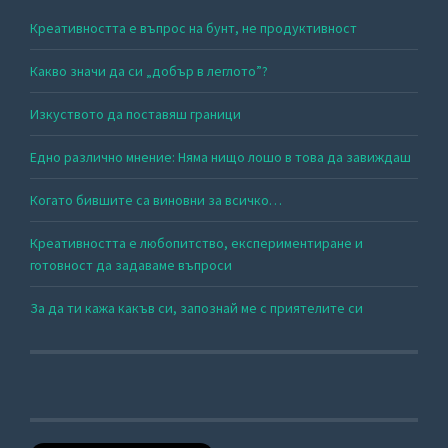
Креативността е въпрос на бунт, не продуктивност
Какво значи да си „добър в леглото”?
Изкуството да поставяш граници
Едно различно мнение: Няма нищо лошо в това да завиждаш
Когато бившите са виновни за всичко…
Креативността е любопитство, експериментиране и
готовност да задаваме въпроси
За да ти кажа какъв си, запознай ме с приятелите си