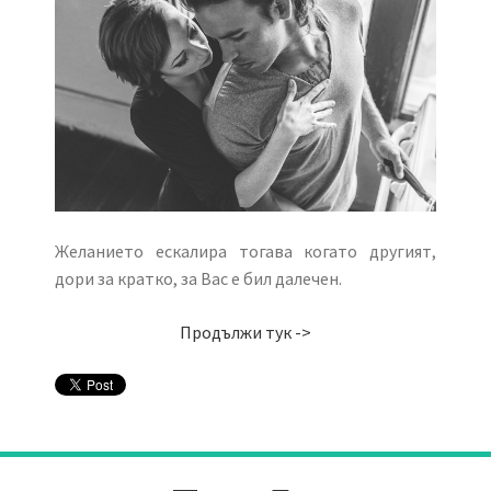
Желанието ескалира тогава когато другият,
дори за кратко, за Вас е бил далечен.
Продължи тук ->