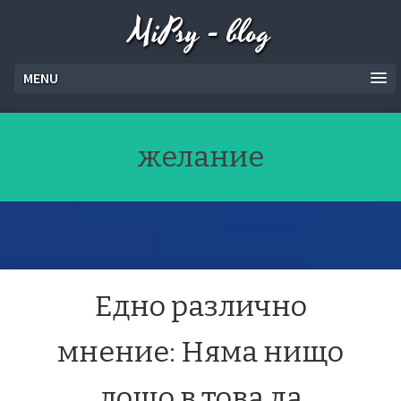
MiPsy - blog
MENU
желание
Едно различно
мнение: Няма нищо
лошо в това да