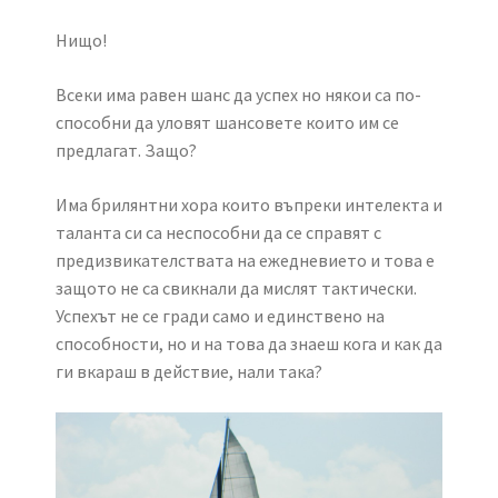
Нищо!
Всеки има равен шанс да успех но някои са по-
способни да уловят шансовете които им се
предлагат. Защо?
Има брилянтни хора които въпреки интелекта и
таланта си са неспособни да се справят с
предизвикателствата на ежедневието и това е
защото не са свикнали да мислят тактически.
Успехът не се гради само и единствено на
способности, но и на това да знаеш кога и как да
ги вкараш в действие, нали така?