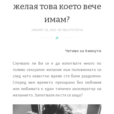
желая това което вече
имам?
JANUARY 20, 2019
BY
MILA.PETKOVA
Четиво за 4 минути
Случвало ли Ви се е да изпитвате много по
голямо сексуално желание към половинката си
след като известно време сте били разделени.
Според мен времето прекарано без любимия
или любимата е един типичен акселератор на
желанието. Запитвали ли сте се защо?