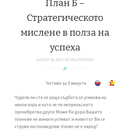
План Б –
Стратегическото
мислене в полза на
успеха
AUGUST 26, 2014
BY
MILA.PETKOVA
Четиво за 3 минути
Чудели ли сте се защо съдбата се усмихва на
някои хора и като че ли непрекъснато
пренебрегва други. Може би дори Вашите
планове не винаги успяват и животът Ви се
струва несправедлив. Какво не е наред?