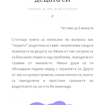
FEBRUARY 20, 2019
BY
MILA.PETKOVA
Четиво за 3 минути
Стотици книги са изписани по въпроса как
“лошите” родители оставят неизлечими следи в
психиката на децата си. Някои от нас сигурно са
си блъскали главата над проблеми, породени от
травми от миналото. Някои дори са ги
обсъждали години наред с терапевта си. Други
от нас са целеустремени, силни личности, които
са преодолели и простили грешките на
родителите си, но ето Ви изненада.