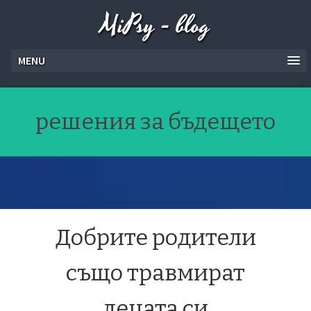
MiPsy - blog
MENU
решения за бъдещето
Добрите родители
също травмират
децата си