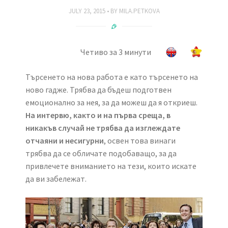
JULY 23, 2015
BY
MILA.PETKOVA
Четиво за 3 минути
Търсенето на нова работа е като търсенето на
ново гадже. Трябва да бъдеш подготвен
емоционално за нея, за да можеш да я откриеш.
На интервю, както и на първа среща, в
никакъв случай не трябва да изглеждате
отчаяни и несигурни
, освен това винаги
трябва да се обличате подобаващо, за да
привлечете вниманието на тези, които искате
да ви забележат.