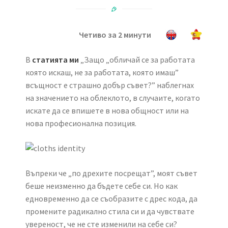
Четиво за 2 минути
В
статията ми
„Защо „обличай се за работата
която искаш, не за работата, която имаш”
всъщност е страшно добър съвет?” наблегнах
на значението на облеклото, в случаите, когато
искате да се впишете в нова общност или на
нова професионална позиция.
Въпреки че „по дрехите посрещат”, моят съвет
беше неизменно да бъдете себе си. Но как
едновременно да се съобразите с дрес кода, да
промените радикално стила си и да чувствате
увереност, че не сте изменили на себе си?