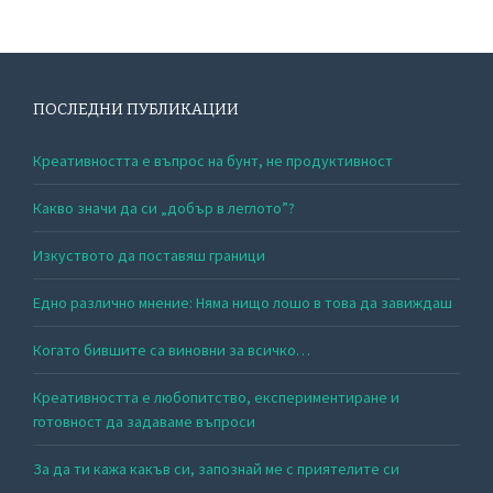
ПОСЛЕДНИ ПУБЛИКАЦИИ
Креативността е въпрос на бунт, не продуктивност
Какво значи да си „добър в леглото”?
Изкуството да поставяш граници
Едно различно мнение: Няма нищо лошо в това да завиждаш
Когато бившите са виновни за всичко…
Креативността е любопитство, експериментиране и
готовност да задаваме въпроси
За да ти кажа какъв си, запознай ме с приятелите си