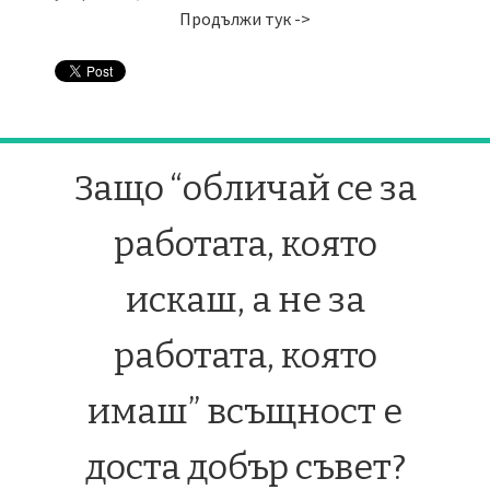
Продължи тук ->
Защо “обличай се за
работата, която
искаш, а не за
работата, която
имаш” всъщност е
доста добър съвет?