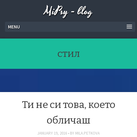
MiPsy - blog
MENU
стил
Ти не си това, което
обличаш
JANUARY 19, 2016
BY
MILA.PETKOVA