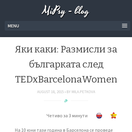
MiPsy - blog
MENU
Яки каки: Размисли за
българката след
TEDxBarcelonaWomen
AUGUST 18, 2015
BY
MILA.PETKOVA
Четиво за 3 минути
На 10 юни тази година в Барселона се проведе