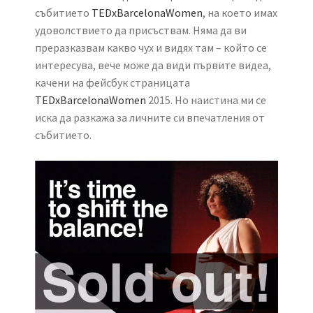
събитието
TEDxBarcelonaWomen
, на което имах
удоволствието да присъствам. Няма да ви
преразказвам какво чух и видях там – който се
интересува, вече може да види първите видеа,
качени на фейсбук страницата
TEDxBarcelonaWomen
2015. Но наистина ми се
иска да разкажа за личните си впечатления от
събитието.