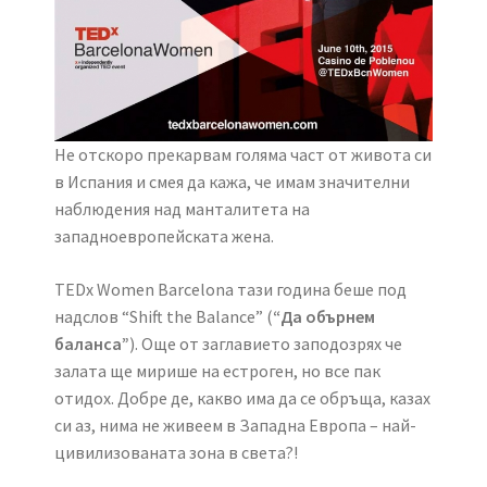
Не отскоро прекарвам голяма част от живота си
в Испания и смея да кажа, че имам значителни
наблюдения над манталитета на
западноевропейската жена.
TEDx Women Barcelona тази година беше под
надслов “Shift the Balance” (
“Да обърнем
баланса”
). Още от заглавието заподозрях че
залата ще мирише на естроген, но все пак
отидох. Добре де, какво има да се обръща, казах
си аз, нима не живеем в Западна Европа – най-
цивилизованата зона в света?!