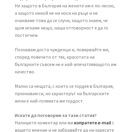
Не защото в България на жените им е по-лесно,
а защото никой не ни носи на ръце и не
очакваме това да се случи, защото знаем, че
щом искаме нещо, наша отговорност е да го
постигнем.
Познавам доста чужденци и, повярвайте ми,
според повечето от тях, красотата на
българките съвсем не е най-впечатляващото им
качество.
Малко са нещата, с които се гордея в България,
признавам си, но характерът на българските
жени е най-голямата ми гордост.
Искате да поговорим за тази статия?
Напишете коментар или ми
изпратете e-mail
с
вашето мнение и не забравяйте да ни харесате