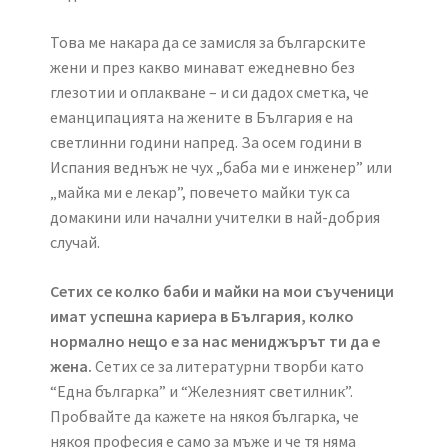
Това ме накара да се замисля за българските
жени и през какво минават ежедневно без
глезотии и оплакване – и си дадох сметка, че
еманципацията на жените в България е на
светлинни години напред. За осем години в
Испания веднъж не чух „баба ми е инженер” или
„майка ми е лекар”, повечето майки тук са
домакини или начални учителки в най-добрия
случай.
Сетих се колко баби и майки на мои съученици
имат успешна кариера в България, колко
нормално нещо е за нас мениджърът ти да е
жена.
Сетих се за литературни творби като
“Една българка” и “Железният светилник”.
Пробвайте да кажете на някоя българка, че
някоя професия е само за мъже и че тя няма