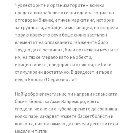
Чух лекторите и организаторите – всички
представиха забележителни идеи за социално
отговорен бизнес, етичен маркетинг, истории
за трудности, амбиция и мотивация, но въпреки
това в повечето речи беше силно застъпен
елементът на оплакването. На жените било
трудно да се развиват, били потискани мечтите
им, на тях се гледало като на обекти,
инициативите, предприети от жени, не били
стимулирани достатъчно. В двадесет и първи
век, в Европа?! Сериозно ли?!
Най-добро впечатление ми направи испанската
баскетболистка Амая Валдеморо, която
сподели, че ако си е губела времето да сравнява
колко пари изкарват мъжете баскетболисти и
колко тя, никога нямало да спечели десетките си
медали и титли.