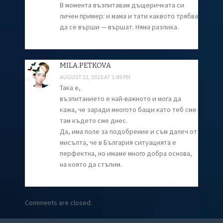
В момента възпитавам дъщеричката си
личен пример: и мама и тати каквото трябва
да се върши — вършат. Няма разлика.
MILA.PETKOVA
AUGUST 21, 2015 AT 1:49 PM
Така е,
възпитанието е най-важното и мога да
кажа, че заради многото бащи като теб сме
там където сме днес.
Да, има поле за подобрение и съм далеч от
мисълта, че в България ситуацията е
перфектна, но имаме много добра основа,
на която да стъпим.
Comments are closed.