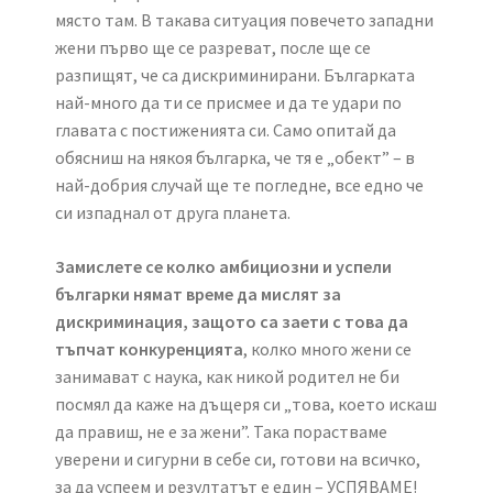
място там. В такава ситуация повечето западни
жени първо ще се разреват, после ще се
разпищят, че са дискриминирани. Българката
най-много да ти се присмее и да те удари по
главата с постиженията си. Само опитай да
обясниш на някоя българка, че тя е „обект” – в
най-добрия случай ще те погледне, все едно че
си изпаднал от друга планета.
Замислете се колко амбициозни и успели
българки нямат време да мислят за
дискриминация, защото са заети с това да
тъпчат конкуренцията
, колко много жени се
занимават с наука, как никой родител не би
посмял да каже на дъщеря си „това, което искаш
да правиш, не е за жени”. Така порастваме
уверени и сигурни в себе си, готови на всичко,
за да успеем и резултатът е един – УСПЯВАМЕ!