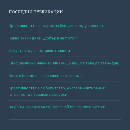
ПОСЛЕДНИ ПУБЛИКАЦИИ
Креативността е въпрос на бунт, не продуктивност
Какво значи да си „добър в леглото”?
Изкуството да поставяш граници
Едно различно мнение: Няма нищо лошо в това да завиждаш
Когато бившите са виновни за всичко…
Креативността е любопитство, експериментиране и
готовност да задаваме въпроси
За да ти кажа какъв си, запознай ме с приятелите си