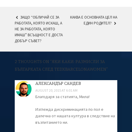
ЗАЩО “ОБЛИЧАЙ СЕ ЗА
КАКВА Е ОСНОВНАТА ЦЕЛ НА
РАБОТАТА, КОЯТО ИСКАШ, А
ЕДИН РОДИТЕЛ?
POST NAVIGATION
НЕ ЗА РАБОТАТА, КОЯТО
ИМАШ” ВСЪЩНОСТ Е ДОСТА
ДОБЪР СЪВЕТ?
2 THOUGHTS ON “
ЯКИ КАКИ: РАЗМИСЛИ ЗА
БЪЛГАРКАТА СЛЕД TEDXBARCELONAWOMEN
”
АЛЕКСАНДЪР САНДЕВ
AUGUST 20, 2015 AT 6:01 AM
Благодаря за статията, Мила!
Изглежда дискриминацията по пол е
далечна от нашата култура в следствие на
възпитанието ни.