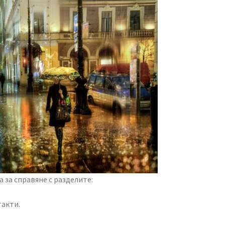
 за справяне с разделите:
акти.