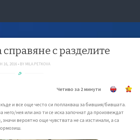
а справяне с разделите
 16, 2016
BY
MILA.PETKOVA
Четиво за 2 минути
къде и все още често си поплакваш за бившия/бившата.
а него/нея или ако ти се иска започнат да произвеждат
 значи вероятно още чувствата не са изстинали, а са
тормозиш.