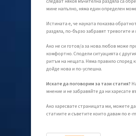
следват някоя мъчителна раздяла са обреч
мине напълно, няма един определен моме
Истината е, че науката показва обратнот
раздяла, по-бързо забравят тревогите и
Ако не си готов/а за нова любов може пр
комфортно. Сподели ситуацията с другия 
ритъм на нещата. Няма правило според к
дойде нова и по-успешна.
Искате да поговорим за тази статия?
На
мнение и не забравяйте да ни харесате 
Ако харесвате страницата ми, можете да 
статиите и съветите които давам по e-m