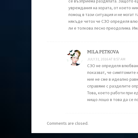
се възприема раздялата. Защото е
увреждания на хората, от което ник
помощ в тази ситуация и не могат т
някъде четох че СЗО определя влюб
ли е толкова лесно преодолима. Им
MILA.PETKOVA
JULY 31, 2016 AT 8:57 AM
СЗО не определя влюбван
показват, че симптомите 
ние не сме в идеално рав
справяме с разделите оп
Това, което работи при е
нищо лошо в това да се 
Comments are closed.