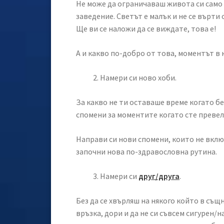
Не може да ограничаваш живота си само 
заведение. Светът е малък и не се върти
Ще ви се наложи да се виждате, това е!
А и какво по-добро от това, моментът в к
Намери си ново хоби.
За какво не ти оставаше време когато бе
спомени за моментите когато сте превел
Направи си нови спомени, които не включ
започни нова по-здравословна рутина.
Намери си
друг/друга
.
Без да се хвърляш на някого който в същ
връзка, дори и да не си съвсем сигурен/н