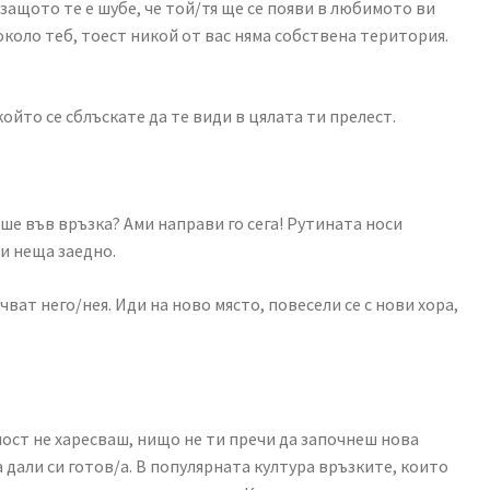
защото те е шубе, че той/тя ще се появи в любимото ви
 около теб, тоест никой от вас няма собствена територия.
ойто се сблъскате да те види в цялата ти прелест.
ше във връзка? Ами направи го сега! Рутината носи
и неща заедно.
ват него/нея. Иди на ново място, повесели се с нови хора,
ност не харесваш, нищо не ти пречи да започнеш нова
а дали си готов/а. В популярната култура връзките, които