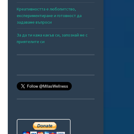
Креативността е любопитство,
експериментиране и готовност да
задаваме въпроси
За да ти кажа какъв си, запознай ме с
приятелите си