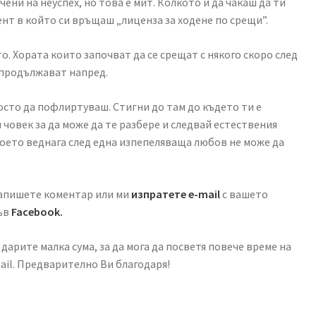
ени на неуспех, но това е мит. Колкото и да чакаш да ти
нт в който си връщаш „лиценза за ходене по срещи”.
о. Хората които започват да се срещат с някого скоро след
 продължават напред.
осто да пофлиртуваш. Стигни до там до където ти е
човек за да може да те разбере и следвай естествения
оето веднага след една изпепеляваща любов не може да
пишете коментар или ми
изпратете e-mail
с вашето
във
Facebook.
дарите малка сума, за да мога да посветя повече време на
ail. Предварително Ви благодаря!