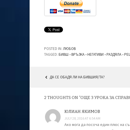
POSTED IN:
ЛЮБОВ
TAGGED:
БИВШ
•
ВРЪЗКА
•
НЕГАТИВИ
•
РАЗДЯЛА
•
РЕ
ДА СЕ ОБАДЯ ЛИ НА БИВШИЯ/ТА?
POST NAVIGATION
2 THOUGHTS ON “
ОЩЕ 3 УРОКА ЗА СПРАВ
ЮЛИАН ЯКИМОВ
JULY 28, 2016 AT 6:54 AM
Ако мога да посоча един плюс на съв