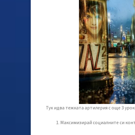
Тук идва тежката артилерия с още 3 урока
Максимизирай социалните си конт