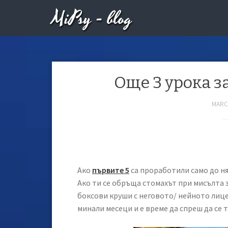
MiPsy - blog
Още 3 урока з
MARCH
Ако
първите 5
са проработили само до ня
Ако ти се обръща стомахът при мисълта з
боксови круши с неговото/ нейното лице,
минали месеци и е време да спреш да се 