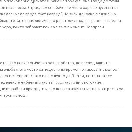
дно прекомерно драматизиране на този феномен води до тежки
ой няма полза. Страхувам се обаче, че много хора се нуждаят от
ака лесно “да продължат напред”. Не знам доколко е вярно, но
ването като психологическо разстройство, т.е. раздялата едва
а хора, които забравят кои са в такъв момент. Поздрави
ето като психологическо разстройство, но изследванията
на влюбването често са подобни на временно такова. В същност
новесие непрекъснато и не е нужно да бъдем, но това как се
ределено е емблематично за психичното ни състояние.
дни не работи при други и ако нещата излязат извън контрол няма
потърси помощ.