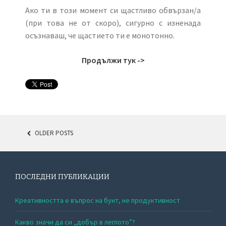
Ако ти в този момент си щастливо обвързан/а
(при това не от скоро), сигурно с изненада
осъзнаваш, че щастието ти е монотонно.
Продължи тук ->
OLDER POSTS
POSTS NAVIGATION
ПОСЛЕДНИ ПУБЛИКАЦИИ
Креативността е въпрос на бунт, не продуктивност
Какво значи да си „добър в леглото”?