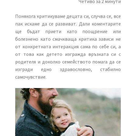
Четиво за 2 минути
Понякога критикуваме децата си, случва се, все
пак искаме да се развиват. Дали коментарите
ще бъдат приети като поощрение или
болезнено като смачкваща критика зависи не
от конкретната интеракция сама по себе си, а
от това как детето изгражда връзката си с
родителя и доколко семейството помага да се
изгради едно здравословно, стабилно
самочувствие.