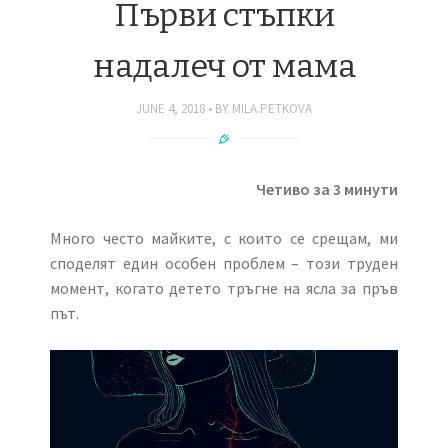
Първи стъпки
надалеч от мама
JUNE 4, 2018
BY
MILA.PETKOVA
Четиво за 3 минути
Много често майките, с които се срещам, ми
споделят един особен проблем – този труден
момент, когато детето тръгне на ясла за пръв
път.