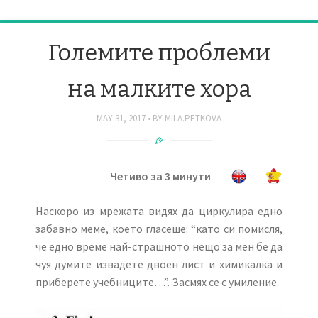
Големите проблеми
на малките хора
MAY 31, 2017
BY
MILA.PETKOVA
Четиво за 3 минути
Наскоро из мрежата видях да циркулира едно
забавно меме, което гласеше: “като си помисля,
че едно време най-страшното нещо за мен бе да
чуя думите извадете двоен лист и химикалка и
приберете учебниците…”. Засмях се с умиление.