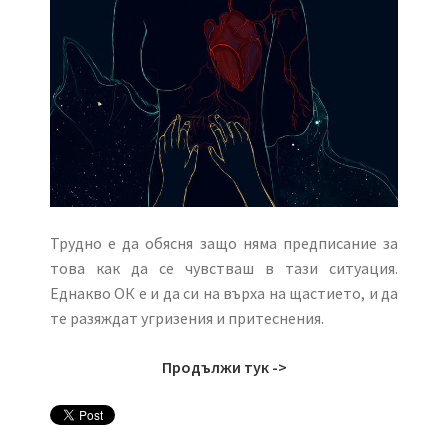
Трудно е да обясня защо няма предписание за
това как да се чувстваш в тази ситуация.
Еднакво ОК е и да си на върха на щастието, и да
те разяждат угризения и притеснения.
Продължи тук ->