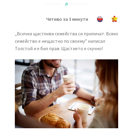
Четиво за 3 минути
„Всички щастливи семейства си приличат. Всяко
семейство е нещастно по своему” написал
Толстой и е бил прав. Щастието е скучно!