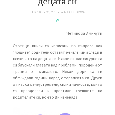
децата си
FEBRUARY 20, 2019
BY
MILA.PETKOVA
Четиво за 3 минути
Стотици книги са изписани по въпроса как
“лошите” родители оставят неизлечими следи в
психиката на децата си. Някои от нас сигурно са
си блъскали главата над проблеми, породени от
травми от миналото. Някои дори са ги
обсъждали години наред с терапевта си. Други
от нас са целеустремени, силни личности, които
са преодолели и простили грешките на
родителите си, но ето Ви изненада.