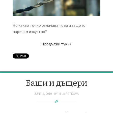
Но какво точно означава това и защо го
наричам изкуство?
Продължи тук ->
Бащи и дъщери
JUNE 8, 2019
BY
MILA.PETKOVA