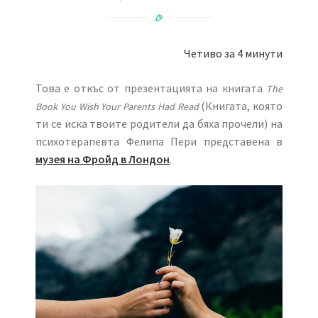
Четиво за 4 минути
Това е откъс от презентацията на книгата
The
(Книгата, която
Book You Wish Your Parents Had Read
ти се иска твоите родители да бяха прочели) на
психотерапевта Фелипа Пери представена в
музея на Фройд в Лондон
.