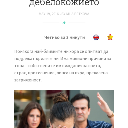
дебелокожието
MAY 19, 2016
BY
MILA.PETKOVA
Четиво за 3 минути
Понякога най-близките ни хора се опитват да
подрежат крилете ни. Има милиони причини за
това – собствените им виждания за света,
страх, притеснение, липса на вяра, прекалена
загриженост.