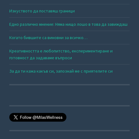
Изкуството да поставяш граници
Едно различно мнение: Няма нищо лошо в това да завиждаш
Когато бившите са виновни за всичко…
Креативността е любопитство, експериментиране и
готовност да задаваме въпроси
За да ти кажа какъв си, запознай ме с приятелите си