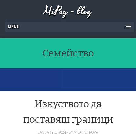
MiPsy - blog
MENU
Семейство
Изкуството да
поставяш граници
JANUARY 5, 2024
BY
MILA.PETKOVA