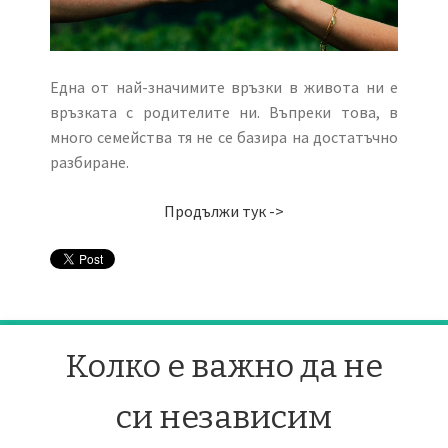
Една от най-значимите връзки в живота ни е
връзката с родителите ни. Въпреки това, в
много семейства тя не се базира на достатъчно
разбиране.
Продължи тук ->
Колко е важно да не
си независим