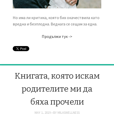
Но има ли критика, която бих окачествила като
вредна и безплодна. Веднага се сещам за една.
Продължи тук ->
Книгата, която искам
родителите ми да
бяха прочели
MAY 1, 2019
BY
MILASWELLNESS