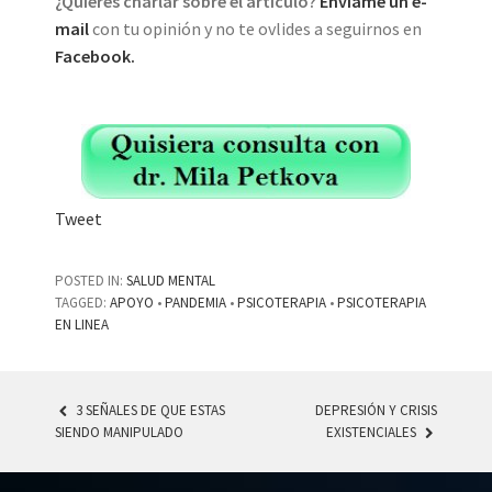
¿Quieres charlar sobre el artículo?
Envíame un e-
mail
con tu opinión y no te ovlides a seguirnos en
Facebook.
Tweet
POSTED IN:
SALUD MENTAL
TAGGED:
APOYO
•
PANDEMIA
•
PSICOTERAPIA
•
PSICOTERAPIA
EN LINEA
3 SEÑALES DE QUE ESTAS
DEPRESIÓN Y CRISIS
SIENDO MANIPULADO
EXISTENCIALES
POST NAVIGATION