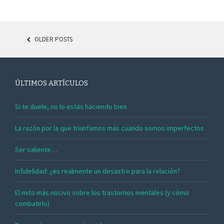
OLDER POSTS
POSTS NAVIGATION
ÚLTIMOS ARTÍCULOS
Si te duele, no lo estás haciendo bien
La razón por la que triunfamos más cuando somos imperfectos
Ser valiente…
Infidelidad: ¿es realmente un desastre para la relación?
El mito más nocivo sobre los trastornos mentales (y cómo
combatirlo)