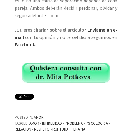
es o no una causa de separación depende de cada
pareja. Ambos deberán decidir perdonar, olvidar y
seguir adelante…o no.
¿Quieres charlar sobre el artículo?
Envíame un e-
mail
con tu opinión y no te ovlides a seguirnos en
Facebook.
POSTED IN:
AMOR
TAGGED:
AMOR
•
INFIDELIDAD
•
PROBLEMA
•
PSICOLÓGICA
•
RELACION
•
RESPETO
•
RUPTURA
•
TERAPIA