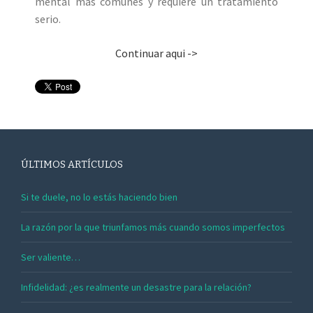
mental más comunes y requiere un tratamiento
serio.
Continuar aqui ->
ÚLTIMOS ARTÍCULOS
Si te duele, no lo estás haciendo bien
La razón por la que triunfamos más cuando somos imperfectos
Ser valiente…
Infidelidad: ¿es realmente un desastre para la relación?