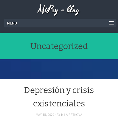
MiPsy - blog
MENU
Uncategorized
Depresión y crisis
existenciales
MAY 15, 2020
BY
MILA.PETKOVA