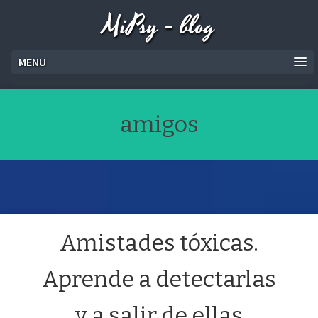
MiPsy - blog
MENU
amigos
Amistades tóxicas.
Aprende a detectarlas
y a salir de ellas