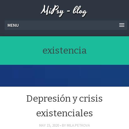
MiPsy - blog
MENU
existencia
Depresión y crisis
existenciales
MAY 15, 2020
BY
MILA.PETKOVA