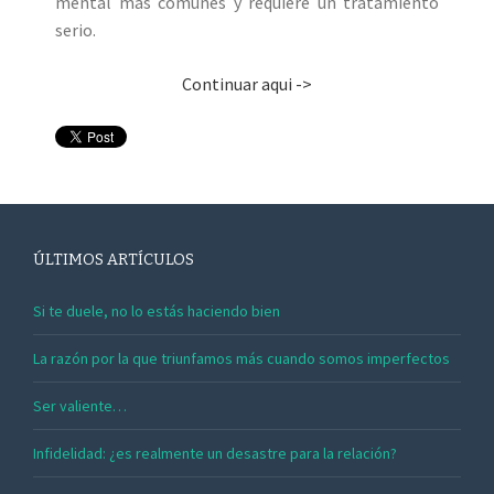
mental más comunes y requiere un tratamiento
serio.
Continuar aqui ->
ÚLTIMOS ARTÍCULOS
Si te duele, no lo estás haciendo bien
La razón por la que triunfamos más cuando somos imperfectos
Ser valiente…
Infidelidad: ¿es realmente un desastre para la relación?