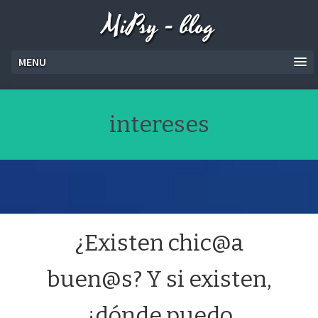
MiPsy - blog
MENU
intereses
¿Existen chic@a
buen@s? Y si existen,
¿dónde puedo