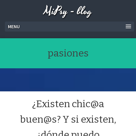
MiPsy - blog
MENU
pasiones
¿Existen chic@a
buen@s? Y si existen,
¿dónde puedo