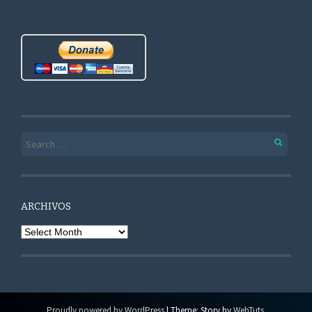
Search for:
ARCHIVOS
Archivos
Proudly powered by WordPress
|
Theme: Story by
WebTuts
.