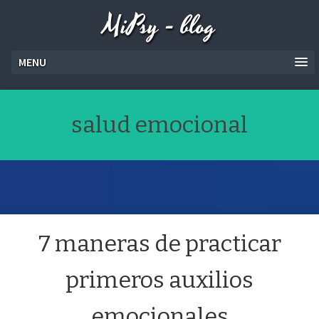
MiPsy - blog
MENU
salud emocional
7 maneras de practicar
primeros auxilios
emocionales