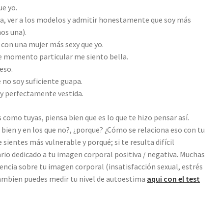
e yo.
sta, ver a los modelos y admitir honestamente que soy más
os una).
r con una mujer más sexy que yo.
te momento particular me siento bella.
eso.
 no soy suficiente guapa.
oy perfectamente vestida.
 como tuyas, piensa bien que es lo que te hizo pensar así.
bien y en los que no?, ¿porque? ¿Cómo se relaciona eso con tu
ientes más vulnerable y porqué; si te resulta difícil
ario dedicado a tu imagen corporal positiva / negativa. Muchas
encia sobre tu imagen corporal (insatisfacción sexual, estrés
 Tambien puedes medir tu nivel de autoestima
aqui con el test