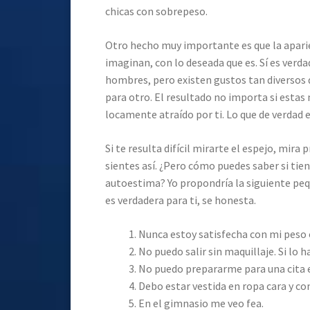
chicas con sobrepeso.
Otro hecho muy importante es que la aparie
imaginan, con lo deseada que es. Sí es verd
hombres, pero existen gustos tan diversos q
para otro. El resultado no importa si estas
locamente atraído por ti. Lo que de verdad e
Si te resulta difícil mirarte el espejo, mi
sientes así. ¿Pero cómo puedes saber si ti
autoestima? Yo propondría la siguiente pequ
es verdadera para ti, se honesta.
Nunca estoy satisfecha con mi peso o
No puedo salir sin maquillaje. Si lo 
No puedo prepararme para una cita e
Debo estar vestida en ropa cara y con
En el gimnasio me veo fea.