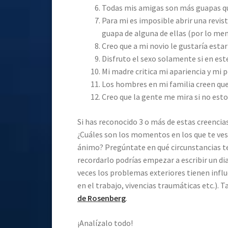
Todas mis amigas son más guapas qu
Para mi es imposible abrir una revi
guapa de alguna de ellas (por lo men
Creo que a mi novio le gustaría esta
Disfruto el sexo solamente si en es
Mi madre critica mi apariencia y mi p
Los hombres en mi familia creen que
Creo que la gente me mira si no est
Si has reconocido 3 o más de estas creencias
¿Cuáles son los momentos en los que te ves 
ánimo? Pregúntate en qué circunstancias te s
recordarlo podrías empezar a escribir un di
veces los problemas exteriores tienen influ
en el trabajo, vivencias traumáticas etc.).
de Rosenberg
.
¡Analízalo todo!