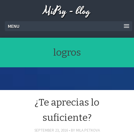
MiPsy - blog
MENU
logros
¿Te aprecias lo
suficiente?
SEPTEMBER 23, 2016
BY
MILA.PETKOVA