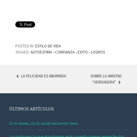
POSTED IN:
ESTILO DE VIDA
TAGGED:
AUTOESTIMA
•
CONFIANZA
•
EXITO
•
LOGROS
LA FELICIDAD ES ABURRIDA
SOBRE LA AMISTAD
“VERDADERA”
POST NAVIGATION
ÚLTIMOS ARTÍCULOS
Si te duele, no lo estás haciendo bien
La razón por la que triunfamos más cuando somos imperfectos