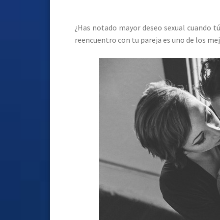
¿Has notado mayor deseo sexual cuando tú 
reencuentro con tu pareja es uno de los me