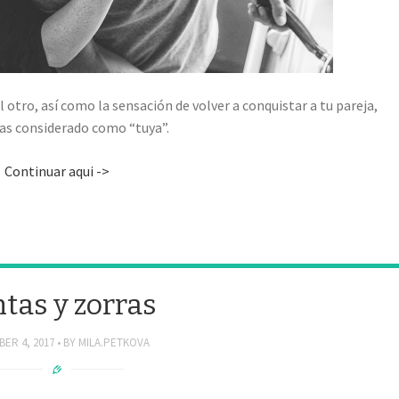
l otro, así como la sensación de volver a conquistar a tu pareja,
as considerado como “tuya”.
Continuar aqui ->
tas y zorras
ER 4, 2017
BY
MILA.PETKOVA