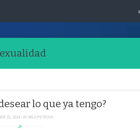
exualidad
esear lo que ya tengo?
ER 21, 2018
BY
MILA.PETKOVA