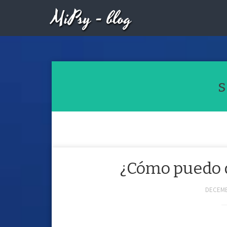
MiPsy - blog
s
¿Cómo puedo d
DECEMB