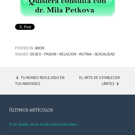
POSTED IN:
AMOR
TAGGED:
DESEO
•
PASION
•
RELACION
•
RUTINA
•
SEXUALIDAD
TU MUNDO REFLEJADO EN
EL ARTE DE ESTABLECER
TUS AMISTADES
LÍMITES
POST NAVIGATION
ÚLTIMOS ARTÍCULOS
Si te duele, no lo estás haciendo bien