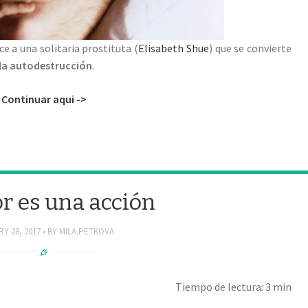
ce a una solitaria prostituta (
Elisabeth Shue
) que se convierte
 la autodestrucción
.
Continuar aqui ->
r es una acción
Y 28, 2017
BY
MILA.PETKOVA
Tiempo de lectura: 3 min