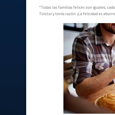
“Todas las familias felices son iguales; cada
Tolstoi y tenía razón. ¡La felicidad es aburri