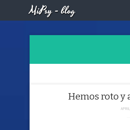
MiPsy - blog
Hemos roto y 
APRIL