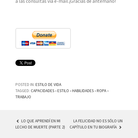
a las consultas vía e-mail.¡Gracias de antemano!
POSTED IN:
ESTILO DE VIDA
TAGGED:
CAPACIDADES
•
ESTILO
•
HABILIDADES
•
ROPA
•
TRABAJO
LO QUE APRENDÍ EN MI
LA FELICIDAD NO ES SÓLO UN
LECHO DE MUERTE (PARTE 2)
CAPÍTULO EN TU BIOGRAFÍA
POST NAVIGATION