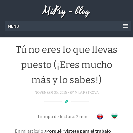
MiPsy - blog
MENU
Tú no eres lo que llevas
puesto (¡Eres mucho
más y lo sabes!)
NOVEMBER 25, 2015
BY
MILA.PETKOVA
Tiempo de lectura: 2 min
En mi artículo
¿Porqué “vístete para el trabajo